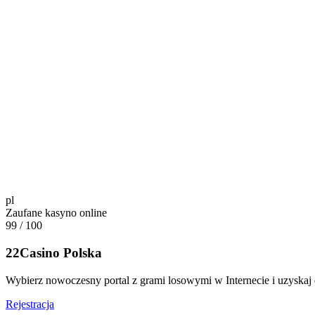
pl
Zaufane kasyno online
99
/
100
22Casino Polska
Wybierz nowoczesny portal z grami losowymi w Internecie i uzyskaj 
Rejestracja