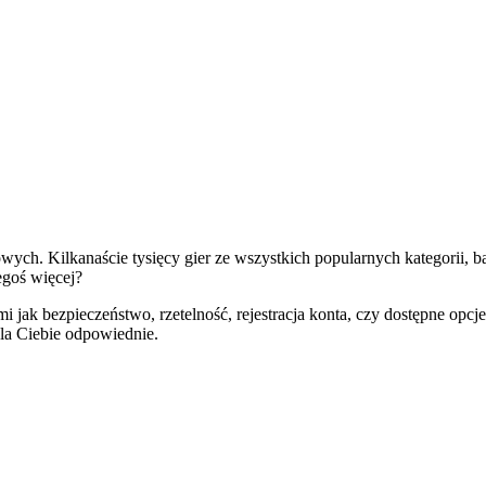
owych. Kilkanaście tysięcy gier ze wszystkich popularnych kategorii, 
egoś więcej?
mi jak bezpieczeństwo, rzetelność, rejestracja konta, czy dostępne opcj
la Ciebie odpowiednie.